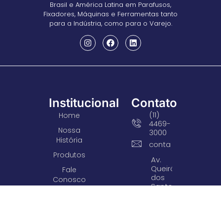
Brasil e América Latina em Parafusos,
Fixadores, Máquinas e Ferramentas tanto
para a Indústria, como para o Varejo.
Institucional
Contato
(11)
Home
4469-
Nossa
3000
História
contato@arsparafu
Produtos
Av.
Queirós
Fale
dos
Conosco
Santos,
Trabalhe
690
Centro -
Conosco
Santo
Responsabilidade