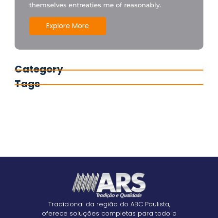
themselves entreaties me of reasonably.
Explore More
Category
Tags
Tradicional da região do ABC Paulista,
oferece soluções completas para todo o