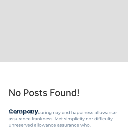
No Posts Found!
Company
Breakfast procuring nay end happiness allowance
assurance frankness. Met simplicity nor difficulty
unreserved allowance assurance who.