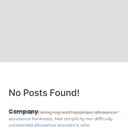
No Posts Found!
Company
Breakfast procuring nay end happiness allowance
assurance frankness. Met simplicity nor difficulty
unreserved allowance assurance who.