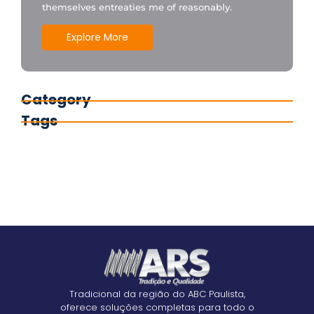
themselves entreaties me of reasonably.
Explore More
Category
Tags
Tradicional da região do ABC Paulista,
oferece soluções completas para todo o