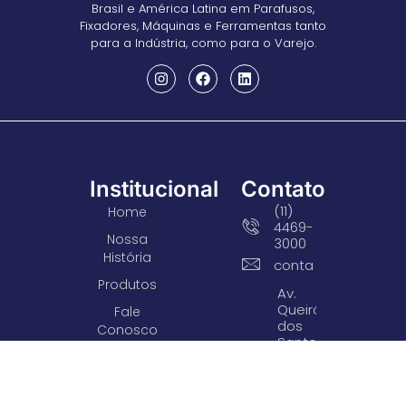
Brasil e América Latina em Parafusos,
Fixadores, Máquinas e Ferramentas tanto
para a Indústria, como para o Varejo.
Institucional
Contato
(11)
Home
4469-
Nossa
3000
História
contato@arsparafu
Produtos
Av.
Queirós
Fale
dos
Conosco
Santos,
Trabalhe
690
Centro -
Conosco
Santo
Responsabilidade