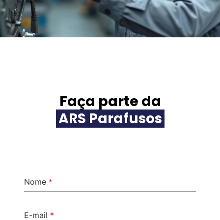
Título do slide 1
Lorem ipsum dolor sit amet
consectetur adipiscing elit dolor
Faça parte da
ARS Parafusos
Clique aqui
Nome
*
E-mail
*