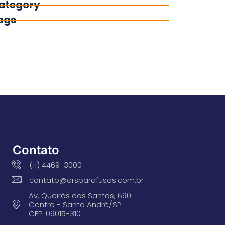
ategory
ags
Contato
(11) 4469-3000
contato@arsparafusos.com.br
Av. Queirós dos Santos, 690
Centro - Santo André/SP
CEP: 09015-310