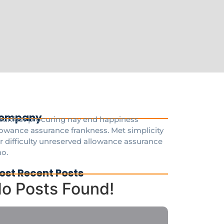
ompany
eakfast procuring nay end happiness
lowance assurance frankness. Met simplicity
r difficulty unreserved allowance assurance
o.
ost Recent Posts
o Posts Found!