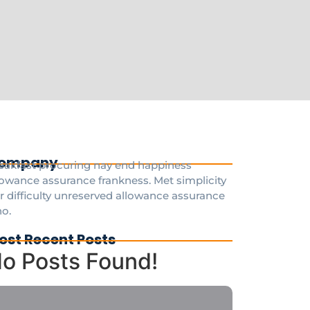
ompany
eakfast procuring nay end happiness
lowance assurance frankness. Met simplicity
r difficulty unreserved allowance assurance
o.
ost Recent Posts
o Posts Found!