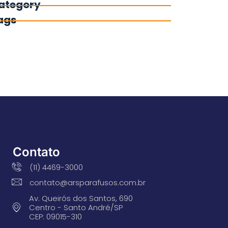
ategory
ags
Contato
(11) 4469-3000
contato@arsparafusos.com.br
Av. Queirós dos Santos, 690
Centro - Santo André/SP
CEP: 09015-310